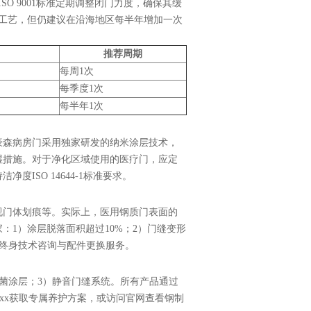
O 9001标准定期调整闭门力度，确保其缓
锈工艺，但仍建议在沿海地区每半年增加一次
推荐周期
每周1次
每季度1次
每半年1次
豪森病房门采用独家研发的纳米涂层技术，
湿措施。对于净化区域使用的医疗门，应定
ISO 14644-1标准要求。
视门体划痕等。实际上，医用钢质门表面的
1）涂层脱落面积超过10%；2）门缝变形
供终身技术咨询与配件更换服务。
抗菌涂层；3）静音门缝系统。所有产品通过
x-xxxx获取专属养护方案，或访问官网查看钢制