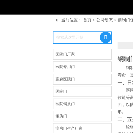
当前位置：
首页
>
公司动态
>
钢制门


医院门厂家
钢制
医院专用门
钢
寿命，
豪森医院门
一、日
医
医院门
铰链等
医院钢质门
面，以
形。
钢质门
二、五
铰
病房门生产厂家