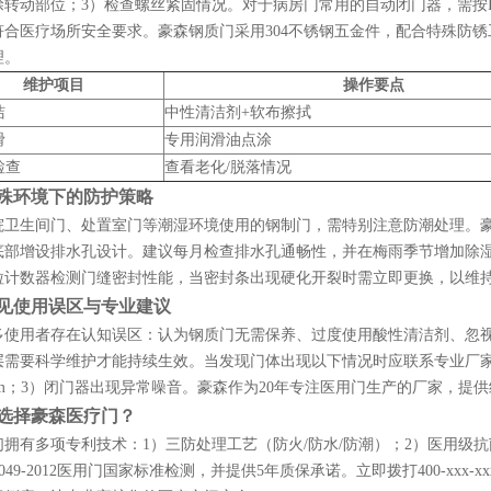
转动部位；3）检查螺丝紧固情况。对于病房门常用的自动闭门器，需按IS
符合医疗场所安全要求。豪森钢质门采用304不锈钢五金件，配合特殊防
理。
维护项目
操作要点
洁
中性清洁剂+软布擦拭
滑
专用润滑油点涂
检查
查看老化/脱落情况
殊环境下的防护策略
院卫生间门、处置室门等潮湿环境使用的钢制门，需特别注意防潮处理。
底部增设排水孔设计。建议每月检查排水孔通畅性，并在梅雨季节增加除
计数器检测门缝密封性能，当密封条出现硬化开裂时需立即更换，以维持洁净度
见使用误区与专业建议
多使用者存在认知误区：认为钢质门无需保养、过度使用酸性清洁剂、忽
层需要科学维护才能持续生效。当发现门体出现以下情况时应联系专业厂家：
mm；3）闭门器出现异常噪音。豪森作为20年专注医用门生产的厂家，提
选择豪森医疗门？
们拥有多项专利技术：1）三防处理工艺（防火/防水/防潮）；2）医用级
 29049-2012医用门国家标准检测，并提供5年质保承诺。立即拨打400-xx