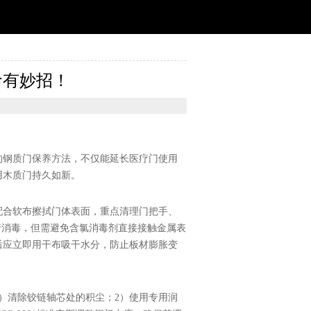
命有妙招！
的钢质门保养方法，不仅能延长医疗门使用
用木质门持久如新。
配合软布擦拭门体表面，重点清理门把手、
行消毒，但需避免含氯消毒剂直接接触金属表
后应立即用干布吸干水分，防止板材膨胀变
）清除铰链轴芯处的积尘；2）使用专用润