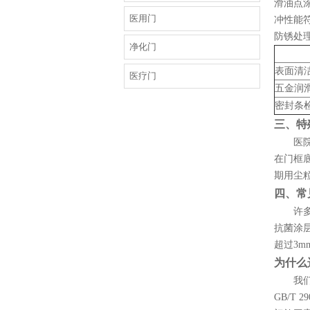
滑油点涂
医用门
冲性能
防锈处
净化门
表面清
医疗门
五金润
密封条
三、特
医
在门框
期用尘粒
四、常
许
抗菌涂
超过3
为什么
我
GB/T