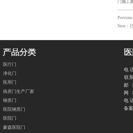
门施工
Previ
Next
产品分类
医
医疗门
电 话
净化门
联
医用门
邮 箱
病房门生产厂家
网 
钢质门
电 话
备
医院钢质门
医院门
豪森医院门