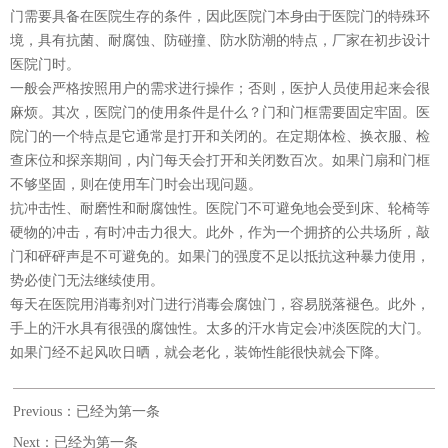
门需要具备在医院生存的条件，因此医院门本身由于医院门的特殊环
境，具有抗菌、耐腐蚀、防碰撞、防水防潮的特点，厂家在初步设计
医院门时。
一般会严格按照用户的需求进行操作；否则，医护人员使用起来会很
麻烦。其次，医院门的使用条件是什么？门和门框需要固定牢固。医
院门的一个特点是它通常是打开和关闭的。在定期体检、换衣服、检
查床位和探亲期间，内门每天会打开和关闭数百次。如果门扇和门框
不够坚固，则在使用车门时会出现问题。
抗冲击性、耐磨性和耐腐蚀性。医院门不可避免地会受到床、轮椅等
硬物的冲击，有时冲击力很大。此外，作为一个拥挤的公共场所，敲
门和砰砰声是不可避免的。如果门的强度不足以抵抗这种暴力使用，
势必使门无法继续使用。
每天在医院用消毒剂对门进行消毒会腐蚀门，容易脱落褪色。此外，
手上的汗水具有很强的腐蚀性。太多的汗水肯定会冲淡医院的大门。
如果门经不起风吹日晒，就会老化，装饰性能很快就会下降。
Previous：已经为第一条
Next：已经为第一条