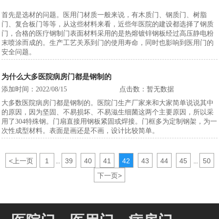
首先是选材的问题。医用门材质一般来说，有木质门、钢质门、树脂
门、复合板门等等，从这些材料来看，近些年医院的建设都选择了钢质
门，合格的医疗钢制门表面材料采用的是热熔镀锌钢板经过高压静电粉
末喷涂而成的。生产工艺关系到门的使用寿命，同时也影响到医用门的
安全问题。
为什么大多医院病房门都是钢制的
添加时间：2022/08/15
点击数：暂无数据
大多数医院病房门都是钢制的。医院门生产厂家来和大家简单说说其中
的原因，因为坚固、不易损坏、不易滋生细菌这两个主要原因，所以采
用了304特殊钢。门扇直接用钢板紧固或焊接。门框多为定制钢架，为一
次性成型材料。表面是画还是不画，设计比较简单。
<
上一页
1
39
40
41
42
43
44
45
50
...
...
下一页
>